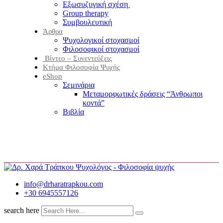
Εξωσυζυγική σχέση
Group therapy
Συμβουλευτική
Άρθρα
Ψυχολογικοί στοχασμοί
Φιλοσοφικοί στοχασμοί
Βίντεο – Συνεντεύξεις
Κτήμα Φιλοσοφία Ψυχής
eShop
Σεμινάρια
Μεταμορφωτικές δράσεις “Άνθρωποι
κοντά”
Βιβλία
info@drharatrapkou.com
+30 6945557126
search here