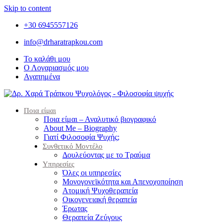
Skip to content
+30 6945557126
info@drharatrapkou.com
Το καλάθι μου
Ο Λογαριασμός μου
Αγαπημένα
Ποια είμαι
Ποια είμαι – Αναλυτικό βιογραφικό
About Me – Biography
Γιατί Φιλοσοφία Ψυχής;
Συνθετικό Μοντέλο
Δουλεύοντας με το Τραύμα
Υπηρεσίες
Όλες οι υπηρεσίες
Μονογονεϊκότητα και Απενοχοποίηση
Ατομική Ψυχοθεραπεία
Οικογενειακή θεραπεία
Έρωτας
Θεραπεία Ζεύγους