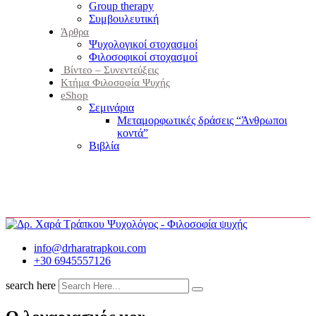
Group therapy
Συμβουλευτική
Άρθρα
Ψυχολογικοί στοχασμοί
Φιλοσοφικοί στοχασμοί
Βίντεο – Συνεντεύξεις
Κτήμα Φιλοσοφία Ψυχής
eShop
Σεμινάρια
Μεταμορφωτικές δράσεις “Άνθρωποι
κοντά”
Βιβλία
info@drharatrapkou.com
+30 6945557126
search here